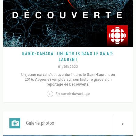
RADIO-CANADA | UN INTRUS DANS LE SAINT-
LAURENT
01/05/2022
Un jeune narval s’est aventuré dans le Saint-Laurent en
2016. Apprenez-en plus sur son histoire grâce à un
reportage de Découverte.
En savoir davantage
Galerie photos