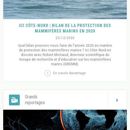
ICI CÔTE-NORD | BILAN DE LA PROTECTION DES
MAMMIFÈRES MARINS EN 2020
23/12/2020
Quel bilan pouvons-nous faire de l'année 2020 en matière
de protection des mammifères marins ? Ici Côte-Nord en
discute avec Robert Michaud, directeur scientifique du
Groupe de recherche et d'éducation sur les mammifères
marins (GREMM).
En savoir davantage
Grands
reportages