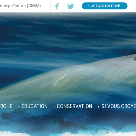
interprétation (CIMM)
JE FAIS UN DON!
ERCHE
ÉDUCATION
CONSERVATION
SI VOUS CROY