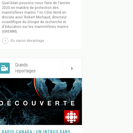
Quel bilan pouvons-nous faire de l'année
2020 en matière de protection des
mammifères marins ? Ici Côte-Nord en
discute avec Robert Michaud, directeur
scientifique du Groupe de recherche et
d'éducation sur les mammifères marins
(GREMM).
En savoir davantage
Grands
reportages
RADIO-CANADA | UN INTRUS DANS