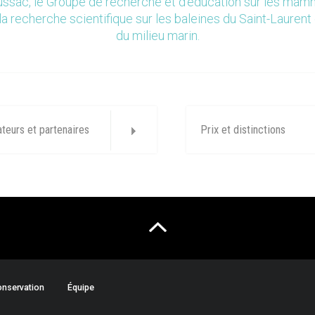
ssac, le Groupe de recherche et d’éducation sur les ma
la recherche scientifique sur les baleines du Saint-Laurent 
du milieu marin.
ateurs et partenaires
Prix et distinctions
nservation
Équipe