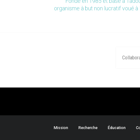
Fondé en 1985 et basé à Tadou
organisme à but non lucratif voué à 
Collabor
Mission
Recherche
Éducation
Co