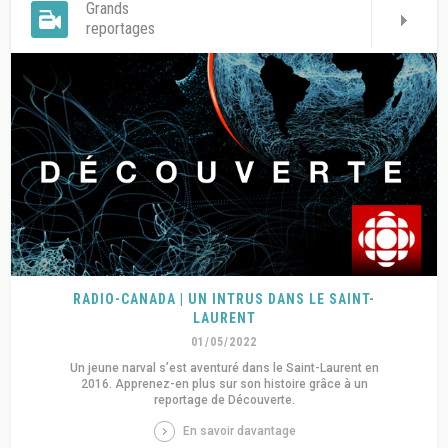
Grands
reportages
RADIO-CANADA | UN INTRUS DANS LE SAINT-
LAURENT
01/05/2022
Un jeune narval s’est aventuré dans le Saint-Laurent en
2016. Apprenez-en plus sur son histoire grâce à un
reportage de Découverte.
En savoir davantage