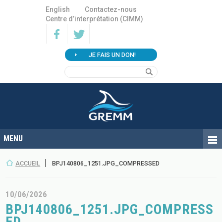
English
Contactez-nous
Centre d’interprétation (CIMM)
JE FAIS UN DON!
ACCUEIL
BPJ140806_1251.JPG_COMPRESSED
10/06/2026
BPJ140806_1251.JPG_COMPRESS
ED