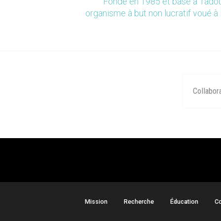
Fondé en 1985 et basé à Tadou
organisme à but non lucratif voué à 
Collabor
Mission
Recherche
Éducation
Co