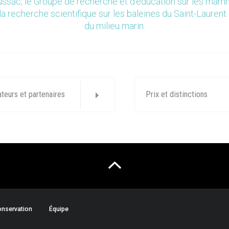
ssac, le Groupe de recherche et d’éducation sur les ma
la recherche scientifique sur les baleines du Saint-Laurent 
du milieu marin.
ateurs et partenaires
Prix et distinctions
nservation
Équipe