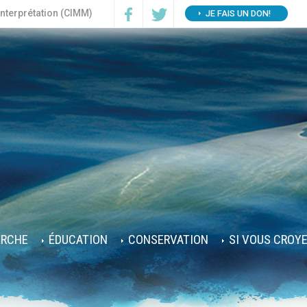
interprétation (CIMM)
JE FAIS UN DON!
ERCHE
ÉDUCATION
CONSERVATION
SI VOUS CROY