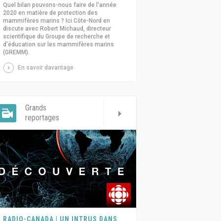
Quel bilan pouvons-nous faire de l'année
2020 en matière de protection des
mammifères marins ? Ici Côte-Nord en
discute avec Robert Michaud, directeur
scientifique du Groupe de recherche et
d'éducation sur les mammifères marins
(GREMM).
En savoir davantage
Grands
reportages
RADIO-CANADA | UN INTRUS DANS