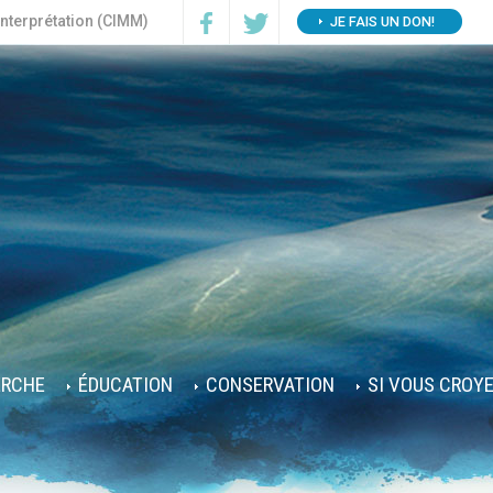
interprétation (CIMM)
JE FAIS UN DON!
ERCHE
ÉDUCATION
CONSERVATION
SI VOUS CROY