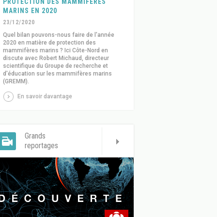
PROTECTION DES MAMMIFÈRES
MARINS EN 2020
23/12/2020
Quel bilan pouvons-nous faire de l'année
2020 en matière de protection des
mammifères marins ? Ici Côte-Nord en
discute avec Robert Michaud, directeur
scientifique du Groupe de recherche et
d'éducation sur les mammifères marins
(GREMM).
En savoir davantage
Grands
reportages