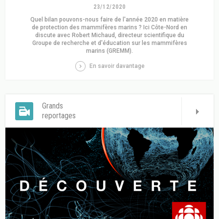
23/12/2020
Quel bilan pouvons-nous faire de l'année 2020 en matière
de protection des mammifères marins ? Ici Côte-Nord en
discute avec Robert Michaud, directeur scientifique du
Groupe de recherche et d'éducation sur les mammifères
marins (GREMM).
En savoir davantage
Grands
reportages