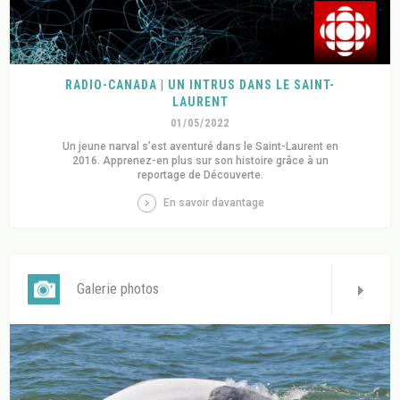
RADIO-CANADA | UN INTRUS DANS LE SAINT-
LAURENT
01/05/2022
Un jeune narval s’est aventuré dans le Saint-Laurent en
2016. Apprenez-en plus sur son histoire grâce à un
reportage de Découverte.
En savoir davantage
Galerie photos