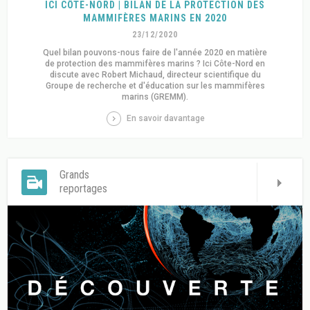
ICI CÔTE-NORD | BILAN DE LA PROTECTION DES
MAMMIFÈRES MARINS EN 2020
23/12/2020
Quel bilan pouvons-nous faire de l'année 2020 en matière
de protection des mammifères marins ? Ici Côte-Nord en
discute avec Robert Michaud, directeur scientifique du
Groupe de recherche et d'éducation sur les mammifères
marins (GREMM).
En savoir davantage
Grands
reportages