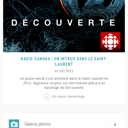
RADIO-CANADA | UN INTRUS DANS LE SAINT-
LAURENT
01/05/2022
Un jeune narval s’est aventuré dans le Saint-Laurent en
2016. Apprenez-en plus sur son histoire grâce à un
reportage de Découverte.
En savoir davantage
Galerie photos