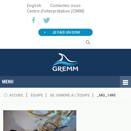
English
Contactez-nous
Centre d’interprétation (CIMM)
JE FAIS UN DON!
ACCUEIL
ÉQUIPE
SE JOINDRE À L’ÉQUIPE
_MG_1495