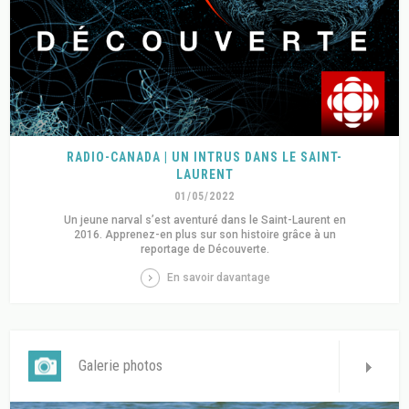
RADIO-CANADA | UN INTRUS DANS LE SAINT-
LAURENT
01/05/2022
Un jeune narval s’est aventuré dans le Saint-Laurent en
2016. Apprenez-en plus sur son histoire grâce à un
reportage de Découverte.
En savoir davantage
Galerie photos