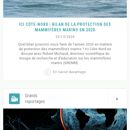
ICI CÔTE-NORD | BILAN DE LA PROTECTION DES
MAMMIFÈRES MARINS EN 2020
23/12/2020
Quel bilan pouvons-nous faire de l'année 2020 en matière
de protection des mammifères marins ? Ici Côte-Nord en
discute avec Robert Michaud, directeur scientifique du
Groupe de recherche et d'éducation sur les mammifères
marins (GREMM).
En savoir davantage
Grands
reportages