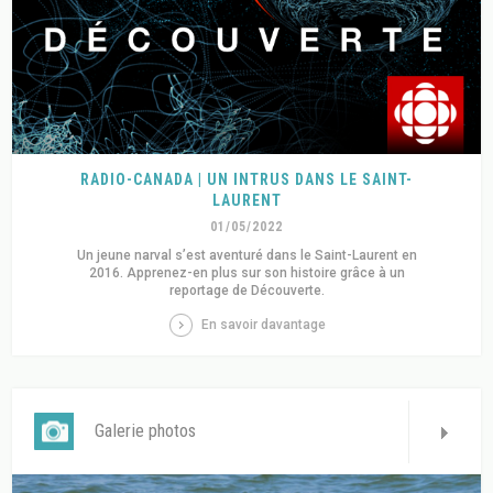
RADIO-CANADA | UN INTRUS DANS LE SAINT-
LAURENT
01/05/2022
Un jeune narval s’est aventuré dans le Saint-Laurent en
2016. Apprenez-en plus sur son histoire grâce à un
reportage de Découverte.
En savoir davantage
Galerie photos