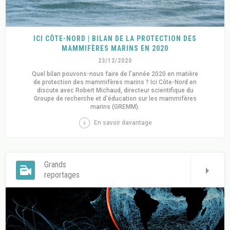
ICI CÔTE-NORD | BILAN DE LA PROTECTION DES
MAMMIFÈRES MARINS EN 2020
23/12/2020
Quel bilan pouvons-nous faire de l'année 2020 en matière
de protection des mammifères marins ? Ici Côte-Nord en
discute avec Robert Michaud, directeur scientifique du
Groupe de recherche et d'éducation sur les mammifères
marins (GREMM).
En savoir davantage
Grands
reportages