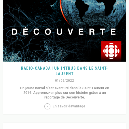
RADIO-CANADA | UN INTRUS DANS LE SAINT-
LAURENT
01/05/2022
Un jeune narval s’est aventuré dans le Saint-Laurent en
2016. Apprenez-en plus sur son histoire grâce à un
reportage de Découverte.
En savoir davantage