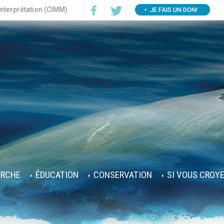
interprétation (CIMM)
JE FAIS UN DON!
ERCHE
ÉDUCATION
CONSERVATION
SI VOUS CROY