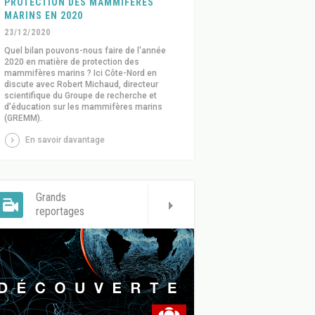
PROTECTION DES MAMMIFÈRES
MARINS EN 2020
23/12/2020
Quel bilan pouvons-nous faire de l'année
2020 en matière de protection des
mammifères marins ? Ici Côte-Nord en
discute avec Robert Michaud, directeur
scientifique du Groupe de recherche et
d'éducation sur les mammifères marins
(GREMM).
En savoir davantage
Grands
reportages