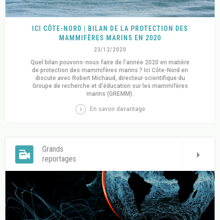
ICI CÔTE-NORD | BILAN DE LA PROTECTION DES
MAMMIFÈRES MARINS EN 2020
23/12/2020
Quel bilan pouvons-nous faire de l'année 2020 en matière
de protection des mammifères marins ? Ici Côte-Nord en
discute avec Robert Michaud, directeur scientifique du
Groupe de recherche et d'éducation sur les mammifères
marins (GREMM).
En savoir davantage
Grands
reportages