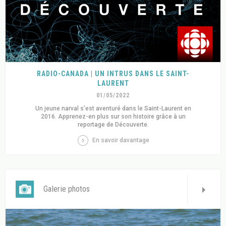
RADIO-CANADA | UN INTRUS DANS LE SAINT-
LAURENT
01/05/2022
Un jeune narval s’est aventuré dans le Saint-Laurent en
2016. Apprenez-en plus sur son histoire grâce à un
reportage de Découverte.
En savoir davantage
Galerie photos