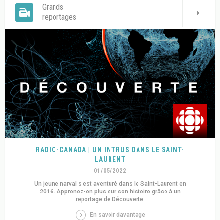
Grands
reportages
RADIO-CANADA | UN INTRUS DANS LE SAINT-
LAURENT
01/05/2022
Un jeune narval s’est aventuré dans le Saint-Laurent en
2016. Apprenez-en plus sur son histoire grâce à un
reportage de Découverte.
En savoir davantage