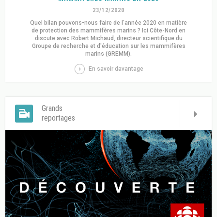
23/12/2020
Quel bilan pouvons-nous faire de l'année 2020 en matière
de protection des mammifères marins ? Ici Côte-Nord en
discute avec Robert Michaud, directeur scientifique du
Groupe de recherche et d'éducation sur les mammifères
marins (GREMM).
En savoir davantage
Grands
reportages