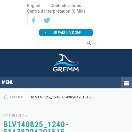
English
Contactez-nous
Centre d’interprétation (CIMM)
JE FAIS UN DON!
ACCUEIL
BLV140825_1240-E1438204701515
21/09/2015
BLV140825_1240-
E1438204701515