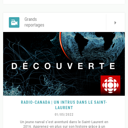
Grands
reportages
RADIO-CANADA | UN INTRUS DANS LE SAINT-
LAURENT
01/05/2022
Un jeune narval s’est aventuré dans le Saint-Laurent en
2016. Apprenez-en plus sur son histoire grâce à un