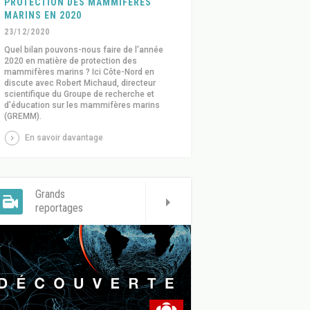
PROTECTION DES MAMMIFÈRES
MARINS EN 2020
23/12/2020
Quel bilan pouvons-nous faire de l'année
2020 en matière de protection des
mammifères marins ? Ici Côte-Nord en
discute avec Robert Michaud, directeur
scientifique du Groupe de recherche et
d'éducation sur les mammifères marins
(GREMM).
En savoir davantage
Grands
reportages