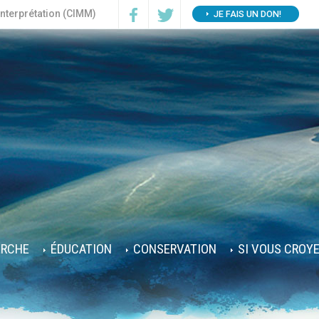
interprétation (CIMM)
JE FAIS UN DON!
ERCHE
ÉDUCATION
CONSERVATION
SI VOUS CROY