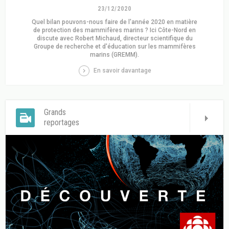
23/12/2020
Quel bilan pouvons-nous faire de l'année 2020 en matière
de protection des mammifères marins ? Ici Côte-Nord en
discute avec Robert Michaud, directeur scientifique du
Groupe de recherche et d'éducation sur les mammifères
marins (GREMM).
En savoir davantage
Grands
reportages