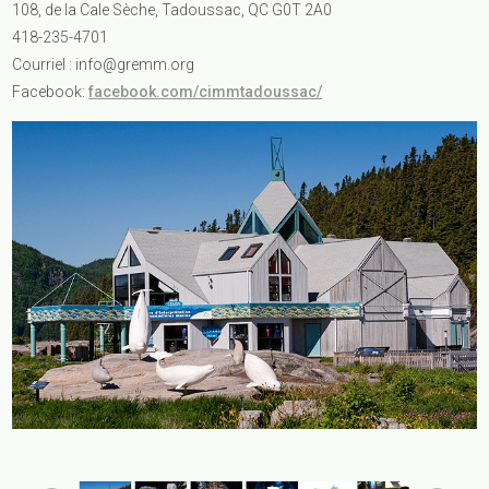
108, de la Cale Sèche, Tadoussac, QC G0T 2A0
418-235-4701
Courriel :
info@gremm.org
Facebook:
facebook.com/cimmtadoussac/