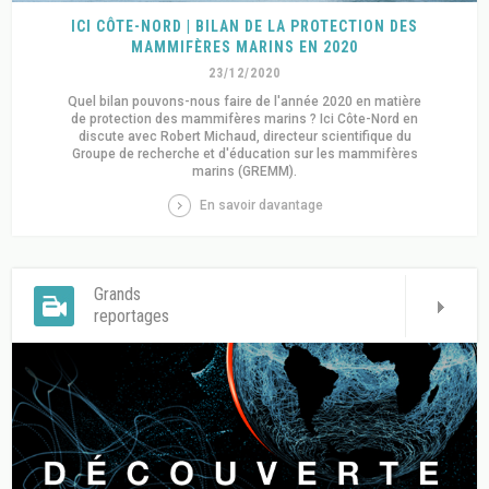
ICI CÔTE-NORD | BILAN DE LA PROTECTION DES
MAMMIFÈRES MARINS EN 2020
23/12/2020
Quel bilan pouvons-nous faire de l'année 2020 en matière
de protection des mammifères marins ? Ici Côte-Nord en
discute avec Robert Michaud, directeur scientifique du
Groupe de recherche et d'éducation sur les mammifères
marins (GREMM).
En savoir davantage
Grands
reportages