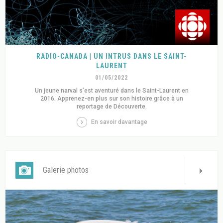
RADIO-CANADA | UN INTRUS DANS LE SAINT-
LAURENT
01/05/2022
Un jeune narval s’est aventuré dans le Saint-Laurent en
2016. Apprenez-en plus sur son histoire grâce à un
reportage de Découverte.
En savoir davantage
Galerie photos