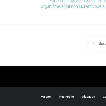
Fondé en 1985 et basé à Tadou
organisme à but non lucratif voué à 
Collabor
Mission
Recherche
Éducation
Co