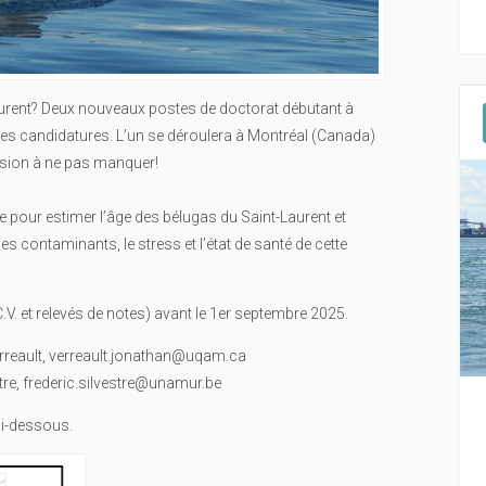
aurent? Deux nouveaux postes de doctorat débutant à
es candidatures. L’un se déroulera à Montréal (Canada)
casion à ne pas manquer!
e pour estimer l’âge des bélugas du Saint-Laurent et
es contaminants, le stress et l’état de santé de cette
.V. et relevés de notes) avant le 1er septembre 2025.
rreault,
verreault.jonathan@uqam.ca
tre,
frederic.silvestre@unamur.be
ci-dessous.