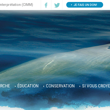
interprétation (CIMM)
JE FAIS UN DON!
ERCHE
ÉDUCATION
CONSERVATION
SI VOUS CROY