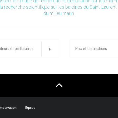
ssac, le Groupe de recherche et d’éducation sur les ma
la recherche scientifique sur les baleines du Saint-Laurent 
du milieu marin.
ateurs et partenaires
Prix et distinctions
nservation
Équipe