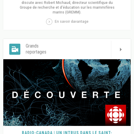
discute avec Robert Michaud, directeur scientifique du
Groupe de recherche et d'éducation sur les mammifères
marins (GREMM).
En savoir davantage
Grands
reportages
RADIO-CANADA | UN INTRUS DANS LE SAINT-