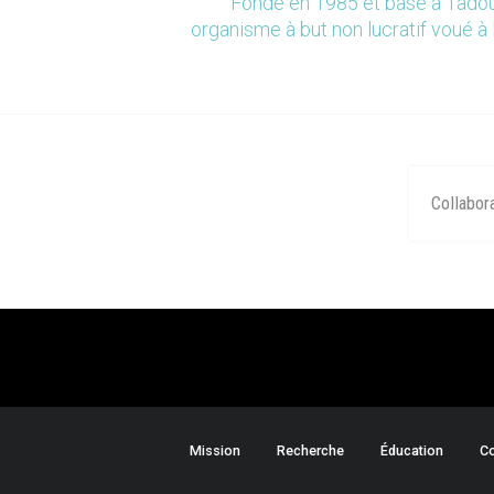
Fondé en 1985 et basé à Tadou
organisme à but non lucratif voué à 
Collabor
Mission
Recherche
Éducation
Co