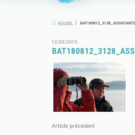
ACCUEIL
BAT180812_3128_ASSISTANT
12/02/2019
BAT180812_3128_AS
Article précédent