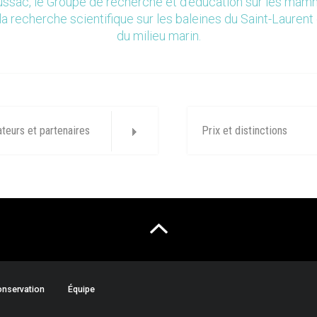
ssac, le Groupe de recherche et d’éducation sur les ma
la recherche scientifique sur les baleines du Saint-Laurent 
du milieu marin.
ateurs et partenaires
Prix et distinctions
nservation
Équipe