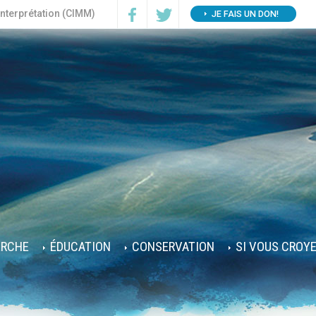
interprétation (CIMM)
JE FAIS UN DON!
ERCHE
ÉDUCATION
CONSERVATION
SI VOUS CROY