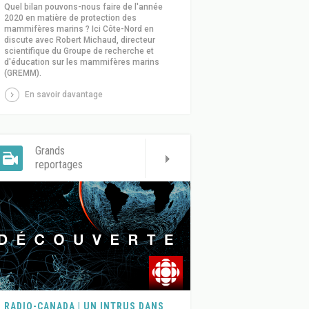
Quel bilan pouvons-nous faire de l'année
2020 en matière de protection des
mammifères marins ? Ici Côte-Nord en
discute avec Robert Michaud, directeur
scientifique du Groupe de recherche et
d'éducation sur les mammifères marins
(GREMM).
En savoir davantage
Grands
reportages
RADIO-CANADA | UN INTRUS DANS