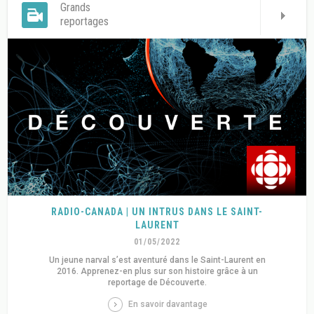
Grands
reportages
RADIO-CANADA | UN INTRUS DANS LE SAINT-
LAURENT
01/05/2022
Un jeune narval s’est aventuré dans le Saint-Laurent en
2016. Apprenez-en plus sur son histoire grâce à un
reportage de Découverte.
En savoir davantage