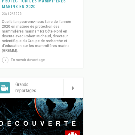
PROTECTION DES MAMMIFÈRES
MARINS EN 2020
23/12/2020
Quel bilan pouvons-nous faire de l'année
2020 en matière de protection des
mammifères marins ? Ici Côte-Nord en
discute avec Robert Michaud, directeur
scientifique du Groupe de recherche et
d'éducation sur les mammifères marins
(GREMM).
En savoir davantage
Grands
reportages