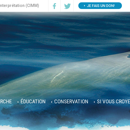
interprétation (CIMM)
JE FAIS UN DON!
ERCHE
ÉDUCATION
CONSERVATION
SI VOUS CROY