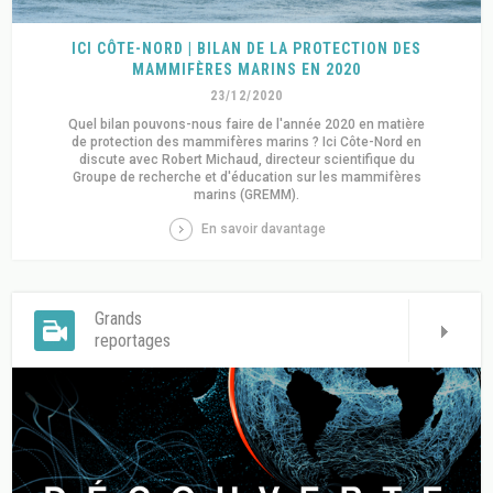
ICI CÔTE-NORD | BILAN DE LA PROTECTION DES
MAMMIFÈRES MARINS EN 2020
23/12/2020
Quel bilan pouvons-nous faire de l'année 2020 en matière
de protection des mammifères marins ? Ici Côte-Nord en
discute avec Robert Michaud, directeur scientifique du
Groupe de recherche et d'éducation sur les mammifères
marins (GREMM).
En savoir davantage
Grands
reportages