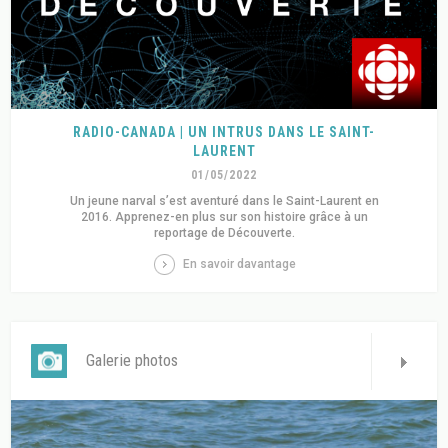
RADIO-CANADA | UN INTRUS DANS LE SAINT-
LAURENT
01/05/2022
Un jeune narval s’est aventuré dans le Saint-Laurent en
2016. Apprenez-en plus sur son histoire grâce à un
reportage de Découverte.
En savoir davantage
Galerie photos