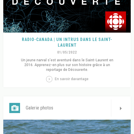
RADIO-CANADA | UN INTRUS DANS LE SAINT-
LAURENT
01/05/2022
Un jeune narval s’est aventuré dans le Saint-Laurent en
2016. Apprenez-en plus sur son histoire grâce à un
reportage de Découverte.
En savoir davantage
Galerie photos