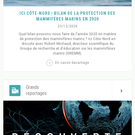
ICI CÔTE-NORD | BILAN DE LA PROTECTION DES
MAMMIFÈRES MARINS EN 2020
23/12/2020
Quel bilan pouvons-nous faire de l'année 2020 en matière
de protection des mammifères marins ? Ici Côte-Nord en
discute avec Robert Michaud, directeur scientifique du
Groupe de recherche et d'éducation sur les mammifères
marins (GREMM).
En savoir davantage
Grands
reportages