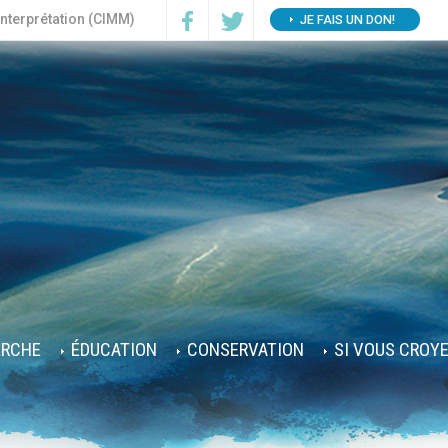
interprétation (CIMM)
JE FAIS UN DON!
ERCHE
ÉDUCATION
CONSERVATION
SI VOUS CROY