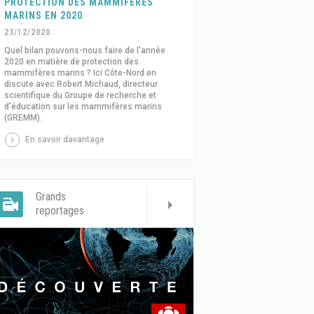
PROTECTION DES MAMMIFÈRES
MARINS EN 2020
23/12/2020
Quel bilan pouvons-nous faire de l'année
2020 en matière de protection des
mammifères marins ? Ici Côte-Nord en
discute avec Robert Michaud, directeur
scientifique du Groupe de recherche et
d'éducation sur les mammifères marins
(GREMM).
En savoir davantage
Grands
reportages