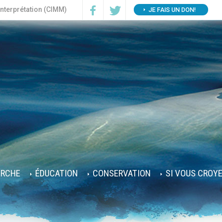
interprétation (CIMM)
JE FAIS UN DON!
ERCHE
ÉDUCATION
CONSERVATION
SI VOUS CROY