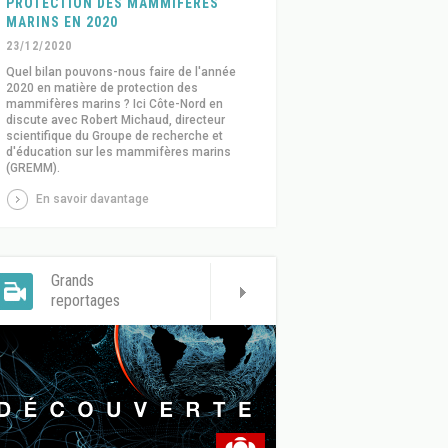
PROTECTION DES MAMMIFÈRES
MARINS EN 2020
23/12/2020
Quel bilan pouvons-nous faire de l'année
2020 en matière de protection des
mammifères marins ? Ici Côte-Nord en
discute avec Robert Michaud, directeur
scientifique du Groupe de recherche et
d'éducation sur les mammifères marins
(GREMM).
En savoir davantage
Grands
reportages