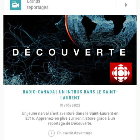
Grands
reportages
RADIO-CANADA | UN INTRUS DANS LE SAINT-
LAURENT
01/05/2022
Un jeune narval s’est aventuré dans le Saint-Laurent en
2016. Apprenez-en plus sur son histoire grâce à un
reportage de Découverte.
En savoir davantage