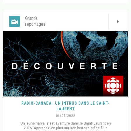
Grands
reportages
RADIO-CANADA | UN INTRUS DANS LE SAINT-
LAURENT
01/05/2022
Un jeune narval s’est aventuré dans le Saint-Laurent en
2016. Apprenez-en plus sur son histoire grâce à un