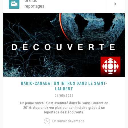
Grands
reportages
RADIO-CANADA | UN INTRUS DANS LE SAINT-
LAURENT
01/05/2022
Un jeune narval s’est aventuré dans le Saint-Laurent en
2016. Apprenez-en plus sur son histoire grâce à un
reportage de Découverte.
En savoir davantage