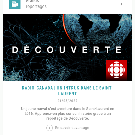
Grands
reportages
RADIO-CANADA | UN INTRUS DANS LE SAINT-
LAURENT
01/05/2022
Un jeune narval s’est aventuré dans le Saint-Laurent en
2016. Apprenez-en plus sur son histoire grâce à un
reportage de Découverte.
En savoir davantage