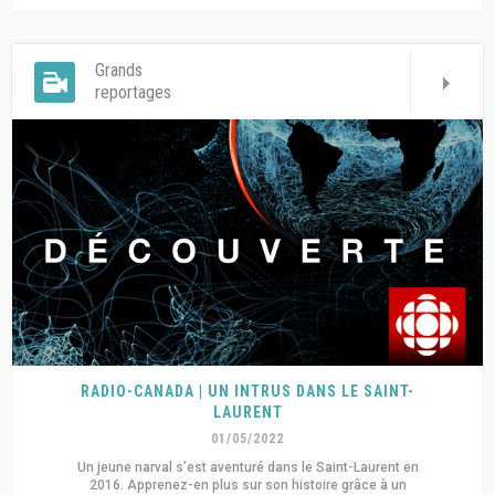
Grands
reportages
RADIO-CANADA | UN INTRUS DANS LE SAINT-
LAURENT
01/05/2022
Un jeune narval s’est aventuré dans le Saint-Laurent en
2016. Apprenez-en plus sur son histoire grâce à un