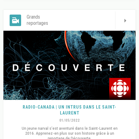
Grands
reportages
RADIO-CANADA | UN INTRUS DANS LE SAINT-
LAURENT
01/05/2022
Un jeune narval s’est aventuré dans le Saint-Laurent en
2016. Apprenez-en plus sur son histoire grâce à un
reportage de Découverte.