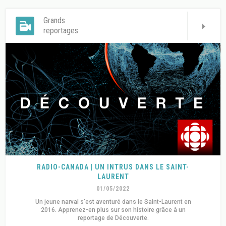
Grands
reportages
RADIO-CANADA | UN INTRUS DANS LE SAINT-
LAURENT
01/05/2022
Un jeune narval s’est aventuré dans le Saint-Laurent en
2016. Apprenez-en plus sur son histoire grâce à un
reportage de Découverte.