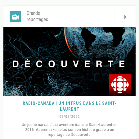
Grands
reportages
RADIO-CANADA | UN INTRUS DANS LE SAINT-
LAURENT
01/05/2022
Un jeune narval s’est aventuré dans le Saint-Laurent en
2016. Apprenez-en plus sur son histoire grâce à un
reportage de Découverte.