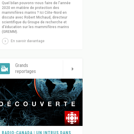
Quel bilan pouvons-nous faire de l'année
2020 en matière de protection des
mammifères marins ? Ici Côte-Nord en
discute avec Robert Michaud, directeur
scientifique du Groupe de recherche et
d'éducation sur les mammifères marins
(GREMM).
En savoir davantage
Grands
reportages
RADIO-CANADA | UN INTRUS DANS