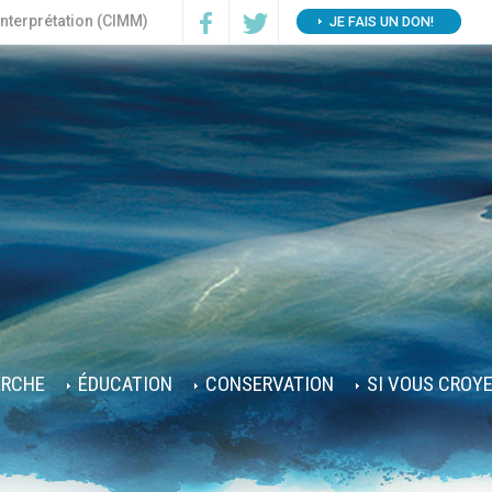
interprétation (CIMM)
JE FAIS UN DON!
ERCHE
ÉDUCATION
CONSERVATION
SI VOUS CROY