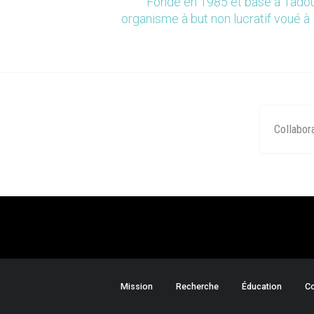
Fondé en 1985 et basé à Tadou
organisme à but non lucratif voué à 
Collabor
Mission
Recherche
Éducation
Co