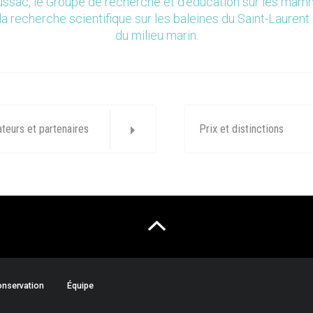
ssac, le Groupe de recherche et d’éducation sur les ma
la recherche scientifique sur les baleines du Saint-Laurent 
du milieu marin.
ateurs et partenaires
Prix et distinctions
nservation
Équipe