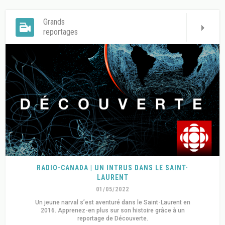
Grands
reportages
RADIO-CANADA | UN INTRUS DANS LE SAINT-
LAURENT
01/05/2022
Un jeune narval s’est aventuré dans le Saint-Laurent en
2016. Apprenez-en plus sur son histoire grâce à un
reportage de Découverte.