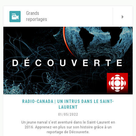
Grands
reportages
RADIO-CANADA | UN INTRUS DANS LE SAINT-
LAURENT
01/05/2022
Un jeune narval s’est aventuré dans le Saint-Laurent en
2016. Apprenez-en plus sur son histoire grâce à un
reportage de Découverte.