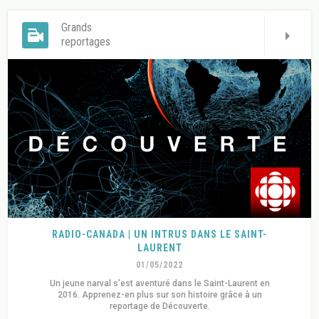
Grands
reportages
RADIO-CANADA | UN INTRUS DANS LE SAINT-
LAURENT
01/05/2022
Un jeune narval s’est aventuré dans le Saint-Laurent en
2016. Apprenez-en plus sur son histoire grâce à un
reportage de Découverte.