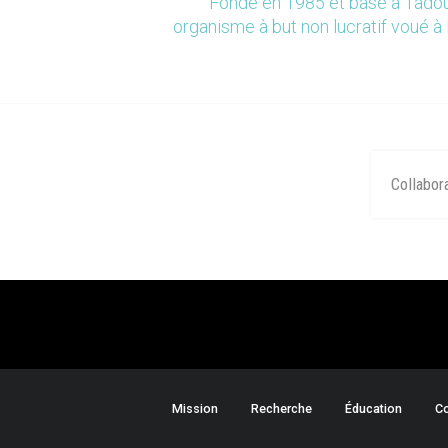
Fondé en 1985 et basé à Tadou
organisme à but non lucratif voué à 
Collabor
Mission
Recherche
Éducation
Co