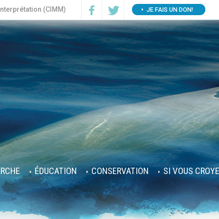
interprétation (CIMM)
JE FAIS UN DON!
ERCHE
ÉDUCATION
CONSERVATION
SI VOUS CROY