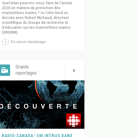
Quel bilan pouvons-nous faire de l'année
2020 en matière de protection des
mammifères marins ? Ici Côte-Nord en
discute avec Robert Michaud, directeur
scientifique du Groupe de recherche et
d'éducation sur les mammifères marins
(GREMM).
En savoir davantage
Grands
reportages
RADIO-CANADA | UN INTRUS DANS