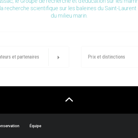
ssac, le Groupe de recherche et d’éducation sur les ma
la recherche scientifique sur les baleines du Saint-Laurent 
du milieu marin.
ateurs et partenaires
Prix et distinctions
nservation
Équipe