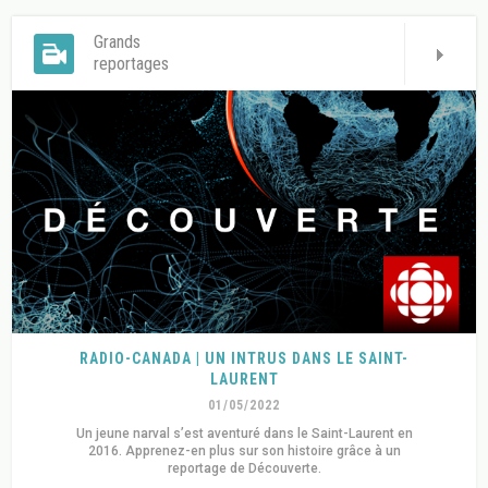
Grands
reportages
RADIO-CANADA | UN INTRUS DANS LE SAINT-
LAURENT
01/05/2022
Un jeune narval s’est aventuré dans le Saint-Laurent en
2016. Apprenez-en plus sur son histoire grâce à un
reportage de Découverte.