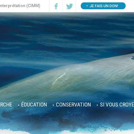
interprétation (CIMM)
JE FAIS UN DON!
ERCHE
ÉDUCATION
CONSERVATION
SI VOUS CROY