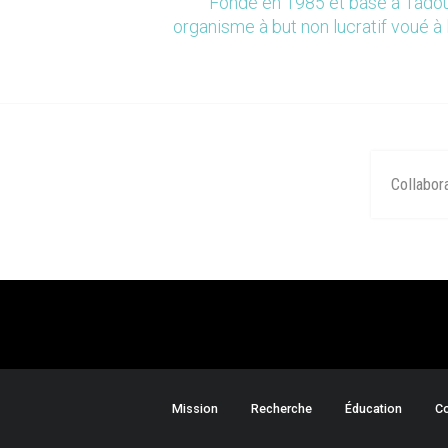
Fondé en 1985 et basé à Tadou
organisme à but non lucratif voué à 
Collabor
Mission
Recherche
Éducation
Co