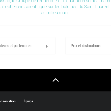
ssac, le Groupe de recherche et d’éducation sur les ma
la recherche scientifique sur les baleines du Saint-Laurent 
du milieu marin.
ateurs et partenaires
Prix et distinctions
nservation
Équipe