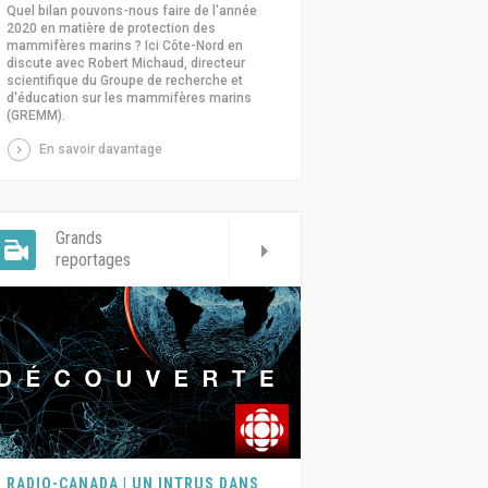
Quel bilan pouvons-nous faire de l'année
2020 en matière de protection des
mammifères marins ? Ici Côte-Nord en
discute avec Robert Michaud, directeur
scientifique du Groupe de recherche et
d'éducation sur les mammifères marins
(GREMM).
En savoir davantage
Grands
reportages
RADIO-CANADA | UN INTRUS DANS