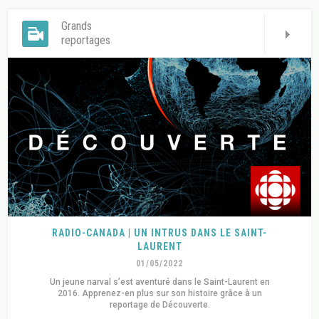
Grands
reportages
RADIO-CANADA | UN INTRUS DANS LE SAINT-
LAURENT
01/05/2022
Un jeune narval s’est aventuré dans le Saint-Laurent en
2016. Apprenez-en plus sur son histoire grâce à un
reportage de Découverte.