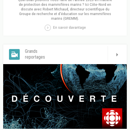
de protection des mammifères marins ? Ici Côte-Nord en
discute avec Robert Michaud, directeur scientifique du
Groupe de recherche et d'éducation sur les mammifères
marins (GREMM).
En savoir davantage
Grands
reportages