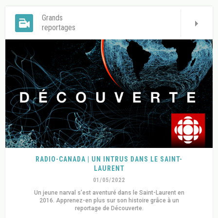
Grands
reportages
RADIO-CANADA | UN INTRUS DANS LE SAINT-
LAURENT
01/05/2022
Un jeune narval s’est aventuré dans le Saint-Laurent en
2016. Apprenez-en plus sur son histoire grâce à un
reportage de Découverte.