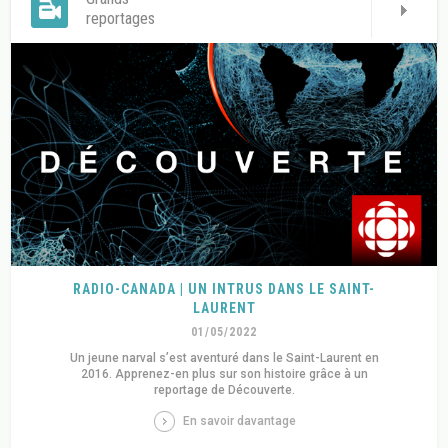
reportages
RADIO-CANADA | UN INTRUS DANS LE SAINT-
LAURENT
01/05/2022
Un jeune narval s’est aventuré dans le Saint-Laurent en
2016. Apprenez-en plus sur son histoire grâce à un
reportage de Découverte.
En savoir davantage