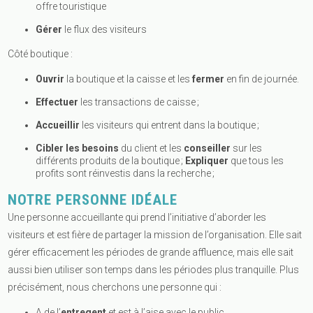
offre touristique
Gérer
le flux des visiteurs
Côté boutique :
Ouvrir
la boutique et la caisse et les
fermer
en fin de journée.
Effectuer
les transactions
de caisse ;
Accueillir
les visiteurs qui entrent dans la boutique ;
Cibler les besoins
du client et les
conseiller
sur les
différents produits de la boutique ;
Expliquer
que tous les
profits sont réinvestis dans la recherche ;
NOTRE PERSONNE IDÉALE
Une personne accueillante qui prend l’initiative d’aborder les
visiteurs et est fière de partager la mission de l’organisation. Elle sait
gérer efficacement les périodes de grande affluence, mais elle sait
aussi bien utiliser son temps dans les périodes plus tranquille. Plus
précisément, nous cherchons une personne qui :
A de l’
entregent
et est à l’aise avec le public