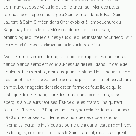
commun est observé au large de Portneuf-sur-Mer, des petits
rorquals sont repérés au large à Saint-Simon dans le Bas-Saint-
Laurent, à Saint-Siméon dans Charlevoix et à l’embouchure du
Saguenay. Depuis le belvédère des dunes de Tadoussac, un
ornithologue quitte le ciel des yeux quelques instants pour découvrir
un rorqual à bosse s’alimentant à la surface de l’eau.
Avec leur mouvement de nage si tonique et rapide, les dauphins à
flancs blancs semblent voler au-dessus de l’eau dans un défilé de
couleurs: bleu sombre, noir, gris, jaune et blanc. Une cinquantaine de
ces dauphins ont été vus cette semaine par différents observateurs
en mer. Leur nageoire dorsale est en forme de faucille, ce qui la
distingue de celle triangulaire des marsouins communs, aussi
aperçus à plusieurs reprises. Est-ce que les marsouins quittent
l’estuaire l’hiver venu? D’après une analyse réalisée dans les années
1970 sur les prises accidentelles ainsi que des observations
hivernales, certains individus séjourneraient dans l’estuaire en hiver.
Les bélugas, eux, ne quittent pas le Saint-Laurent, mais ils migrent