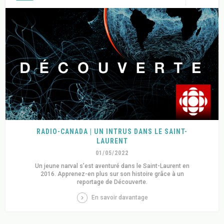
RADIO-CANADA | UN INTRUS DANS LE SAINT-
LAURENT
01/05/2022
Un jeune narval s’est aventuré dans le Saint-Laurent en
2016. Apprenez-en plus sur son histoire grâce à un
reportage de Découverte.
En savoir davantage