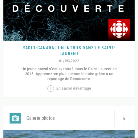
RADIO-CANADA | UN INTRUS DANS LE SAINT-
LAURENT
01/05/2022
Un jeune narval s’est aventuré dans le Saint-Laurent en
2016. Apprenez-en plus sur son histoire grâce à un
reportage de Découverte.
En savoir davantage
Galerie photos