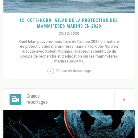
ICI CÔTE-NORD | BILAN DE LA PROTECTION DES
MAMMIFÈRES MARINS EN 2020
23/12/2020
Quel bilan pouvons-nous faire de l'année 2020 en matière
de protection des mammifères marins ? Ici Côte-Nord en
discute avec Robert Michaud, directeur scientifique du
Groupe de recherche et d'éducation sur les mammifères
marins (GREMM).
En savoir davantage
Grands
reportages