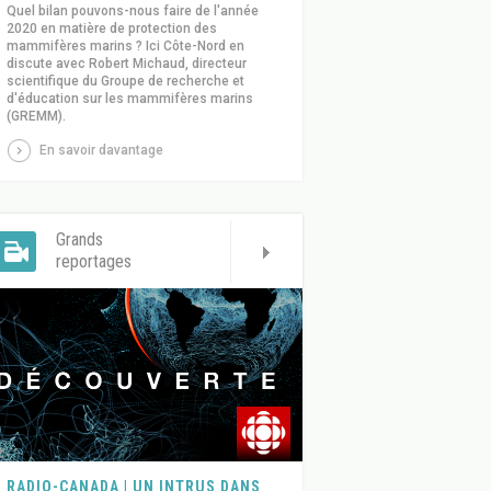
Quel bilan pouvons-nous faire de l'année
2020 en matière de protection des
mammifères marins ? Ici Côte-Nord en
discute avec Robert Michaud, directeur
scientifique du Groupe de recherche et
d'éducation sur les mammifères marins
(GREMM).
En savoir davantage
Grands
reportages
RADIO-CANADA | UN INTRUS DANS