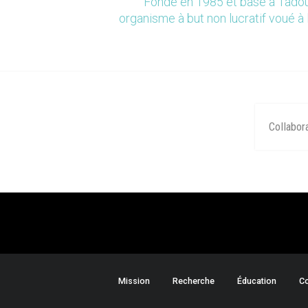
Fondé en 1985 et basé à Tadou
organisme à but non lucratif voué à 
Collabor
Mission
Recherche
Éducation
Co