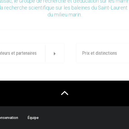
ssac, le Groupe de recherche et d’éducation sur les ma
la recherche scientifique sur les baleines du Saint-Laurent 
du milieu marin.
ateurs et partenaires
Prix et distinctions
nservation
Équipe