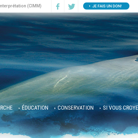
interprétation (CIMM)
JE FAIS UN DON!
ERCHE
ÉDUCATION
CONSERVATION
SI VOUS CROY